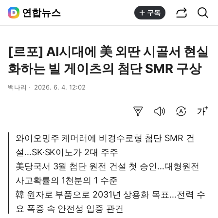
공유하기
통합검색
연합뉴스
구독
[르포] AI시대에 美 외딴 시골서 현실
화하는 빌 게이츠의 첨단 SMR 구상
백나리
2026. 6. 4. 12:02
요약보기
음성으로 듣기
번역 설정
글씨크기 조절하기
와이오밍주 케머러에 비경수로형 첨단 SMR 건
설…SK·SK이노가 2대 주주
美당국서 3월 첨단 원전 건설 첫 승인…대형원전
사고확률의 1천분의 1 수준
韓 원자로 부품으로 2031년 상용화 목표…전력 수
요 폭증 속 안전성 입증 관건