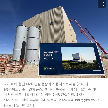
테라파워 첨단 SMR 건설현장의 소듐테스트시설 (케머러
[美와이오밍주]=연합뉴스) 백나리 특파원 = 미 와이오밍주 케머러
지역의 미국 기업 테라파워 첨단 SMR 건설현장. SK와
SK이노베이션이 투자해 2대 주주다. 2026.6.4. nari@yna.co.kr
[재판매 및 DB 금지]