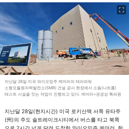
이미지 크게 보기
지난달 28일 미국 와이오밍주 케머러의 테라파워
소형모듈원자력발전소(SMR) 건설 공사 현장에서 소듐(나트륨)
테스트 시설을 짓는 작업이 진행되고 있다. 케머러=권경성 특파원
지난달 28일(현지시간) 미국 로키산맥 서쪽 유타주
(州)의 주도 솔트레이크시티에서 버스를 타고 북쪽
으로 2시간 넘게 달려 도착한 와이오밍주 케머러. 한