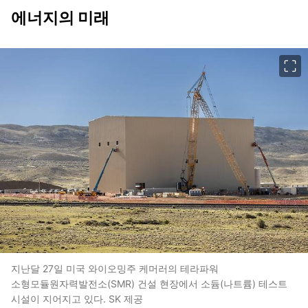
에너지의 미래
이미지 크게 보기
지난달 27일 미국 와이오밍주 케머러의 테라파워
소형모듈원자력발전소(SMR) 건설 현장에서 소듐(나트륨) 테스트
시설이 지어지고 있다. SK 제공