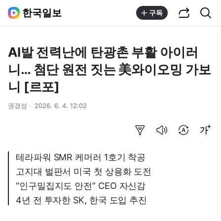
공유하기
통합검색
한국일보
구독
AI발 전력난에 탄광촌 부활 아이러
니… 첨단 원전 짓는 美와이오밍 가보
니 [르포]
권경성
2026. 6. 4. 12:02
요약보기
음성으로 듣기
번역 설정
글씨크기 조절하기
테라파워 SMR 케머러 1호기 착공
고지대 벌판서 미국 첫 상용화 도전
“인구밀집지도 안전” CEO 자신감
4년 전 투자한 SK, 한국 도입 추진