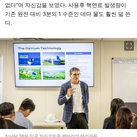
없다”며 자신감을 보였다. 사용후 핵연료 발생량이
기존 원전 대비 3분의 1 수준인 데다 물도 훨씬 덜 쓴
다.
이미지 크게 보기
지난달 28일 미국 와이오밍주 케머러의 테라파워