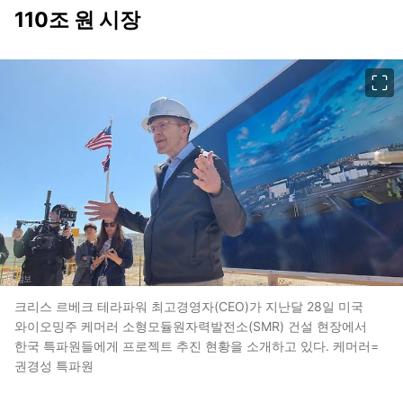
110조 원 시장
이미지 크게 보기
크리스 르베크 테라파워 최고경영자(CEO)가 지난달 28일 미국
와이오밍주 케머러 소형모듈원자력발전소(SMR) 건설 현장에서
한국 특파원들에게 프로젝트 추진 현황을 소개하고 있다. 케머러=
권경성 특파원