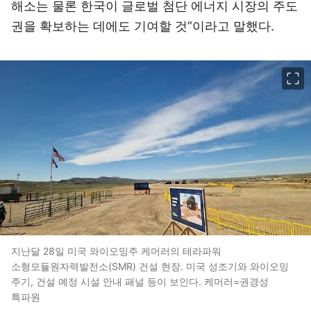
해소는 물론 한국이 글로벌 첨단 에너지 시장의 주도
권을 확보하는 데에도 기여할 것”이라고 말했다.
이미지 크게 보기
지난달 28일 미국 와이오밍주 케머러의 테라파워
소형모듈원자력발전소(SMR) 건설 현장. 미국 성조기와 와이오밍
주기, 건설 예정 시설 안내 패널 등이 보인다. 케머러=권경성
특파원