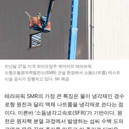
지난달 27일 미국 와이오밍주 케머러의 테라파워
소형모듈원자력발전소(SMR) 건설 현장에서 소듐(나트륨) 테스트
시설 공사가 진행되고 있다. SK 제공
테라파워 SMR의 가장 큰 특징은 물이 냉각재인 경수
로형 원전과 달리 액체 나트륨을 냉각재로 쓴다는 점
이다. 이른바 ‘소듐냉각고속로(SFR)’가 기반이다. 원
전은 원자핵 분열 과정에서 발생하는 섭씨 수백 도의