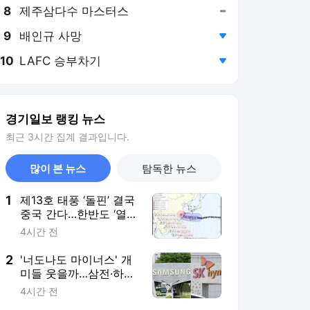
8
제주삼다수 마스터스
,유지
9
배인규 사망
,하락
10
LAFC 승부차기
,하락
경기일보 랭킹 뉴스
최근 3시간 집계 결과입니다.
많이 본 뉴스
탐독한 뉴스
1
제13호 태풍 ‘돌핀’ 결국
중국 간다…한반도 ‘열풍
폭탄’ 안길 듯
4시간 전
2
'너도나도 마이너스' 개
미들 웃을까…삼전·하이
닉스 '역대급 배당' 예고
4시간 전