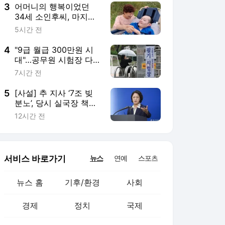
3
어머니의 행복이었던
34세 소인후씨, 마지막
순간 4명에 새 생명 ‘선
5시간 전
물’
4
"9급 월급 300만원 시
대"…공무원 시험장 다
시 북적이나
7시간 전
5
[사설] 추 지사 ‘7조 빚
분노’, 당시 실국장 책임
도 묻나
12시간 전
서비스 바로가기
뉴스
연예
스포츠
뉴스 홈
기후/환경
사회
경제
정치
국제