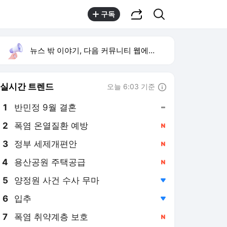
공유하기
검색
구독
뉴스 밖 이야기, 다음 커뮤니티 웹에서 보기
실시간 트렌드
오늘 6:03 기준
툴팁보기
1
반민정 9월 결혼
,유지
2
폭염 온열질환 예방
,신규
3
정부 세제개편안
,신규
4
용산공원 주택공급
,신규
5
양정원 사건 수사 무마
,하락
6
입추
,하락
7
폭염 취약계층 보호
,신규