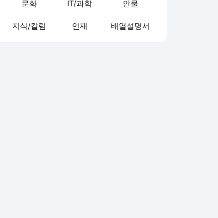
문화
IT/과학
인물
지식/칼럼
연재
배열설명서