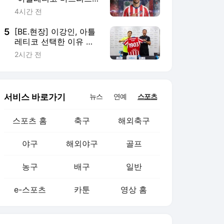
야구
해외야구
골프
농구
배구
일반
e-스포츠
카툰
영상 홈