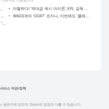
 언론사로 이동합니다.
' 애인 덕분? 요케레스, 재결합 후 강해졌다! - Best Eleven
아찔하다! ‘역대급 섹시 아이콘’, EPL 감독 확 사로잡았네? - Best Eleven
‘CR7 전 여친’의 신선한 공약, “그 감독이 잘릴 때까지는…” - Best Eleven
WAGS계의 ‘GOAT’ 조지나, 이번에도 ‘클래스’가 다르다 - Best Eleven
아스널 하베르츠의 ‘여신 와이프’의 일침, “부끄러움 알아” - Best Eleven
서비스 약관/정책
 글쓴이에 있으며, Daum의 입장과 다를 수 있습니다.