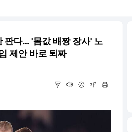
안 판다… '몸값 배짱 장사' 노
입 제안 바로 퇴짜
요약보기
음성으로 듣기
번역 설정
글씨크기 조절하기
인쇄하기