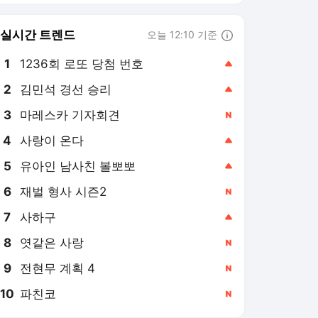
6
재벌 형사 시즌2
,신규
7
사하구
,상승
8
엿같은 사랑
,신규
9
전현무 계획 4
,신규
10
파친코
,신규
베스트일레븐 랭킹 뉴스
최근 3시간 집계 결과입니다.
많이 본 뉴스
1
[BE.현장] '스페인어가
너무 익숙해서' 이강인,
통역보다 빠른 답변에
2시간 전
기자회견장 '웃음 폭탄'