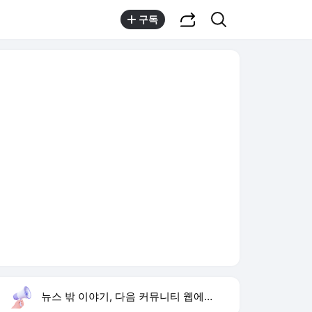
공유하기
검색
구독
뉴스 밖 이야기, 다음 커뮤니티 웹에서 보기
실시간 트렌드
오늘 12:10 기준
툴팁보기
1
1236회 로또 당첨 번호
,상승
2
김민석 경선 승리
,상승
3
마레스카 기자회견
,신규
4
사랑이 온다
,상승
5
유아인 남사친 볼뽀뽀
,상승