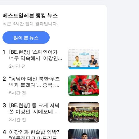
2
"동남아 대신 북한·우즈
벡과 붙겠다"… 중국, 초
대 FIFA 아세안컵 불참
5시간 전
하고 자국 대회 집중
3
[BE.현장] 통 크게 저녁
쏜 이강인, 시메오네 감
독도 홀딱 반했다 "이강
3시간 전
인의 겸손함과 자세를
보여주는 대목"
4
이강인과 한솥밥 임박?
"아틀레티코 마드리드가
모든 카드를 쥐고 있다"
4시간 전
ATM 유력 기자 우리아
의 확신… 로메로, 2031
5
[BE.현장] 이강인, 아틀
년까지 개인 합의→ 토
레티코 선택한 이유 직
트넘과 최종 협상만 남
접 밝혔다..."감독, 구단
2시간 전
았다
이 원한다는 마음 느껴
졌어"
서비스 바로가기
뉴스
연예
스포츠
스포츠 홈
축구
해외축구