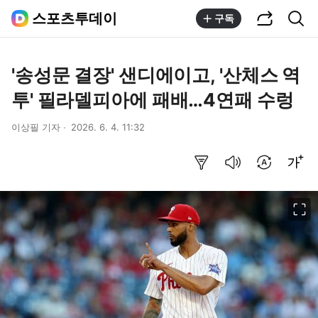
공유하기
통합검색
스포츠투데이
구독
'송성문 결장' 샌디에이고, '산체스 역
투' 필라델피아에 패배…4연패 수렁
이상필 기자
2026. 6. 4. 11:32
요약보기
음성으로 듣기
번역 설정
글씨크기 조절하기
이미지 크게 보기