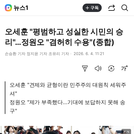
공유하기
통합검색
뉴스1
구독
오세훈 "평범하고 성실한 시민의 승
리"…정원오 "겸허히 수용"(종합)
손승환 기자 정지윤 기자 조유리 기자
2026. 6. 4. 11:21
요약보기
음성으로 듣기
번역 설정
글씨크기 조절하기
오세훈 "견제와 균형이란 민주주의 대원칙 세워주
셔"
정원오 "제가 부족했다…기대에 보답하지 못해 송
구"
이미지 크게 보기