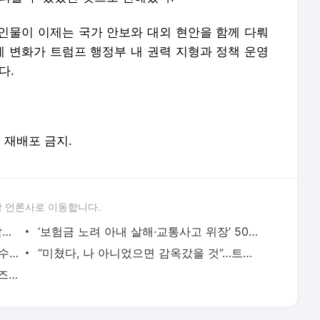
인물이 이제는 국가 안보와 대외 현안을 함께 다뤄
계 변화가 트럼프 행정부 내 권력 지형과 정책 운영
다.
및 재배포 금지.
 언론사로 이동합니다.
‘김수현 명예훼손’ 혐의 김세의…강남경찰서, 구속송치
‘보험금 노려 아내 살해·교통사고 위장’ 50대 남편…징역 40년 확정
‘AI로 조작’ 혐의 포승줄 묶인 김세의…‘김수현 명예훼손’ 구속적부심 출석
“미쳤다, 나 아니었으면 감옥갔을 것”…트럼프, 네타냐후에 격노
“중요 부위 보여줘”…유명 한식 프랜차이즈 대표, ‘동성추행’으로 검찰 송치