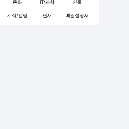
문화
IT/과학
인물
지식/칼럼
연재
배열설명서