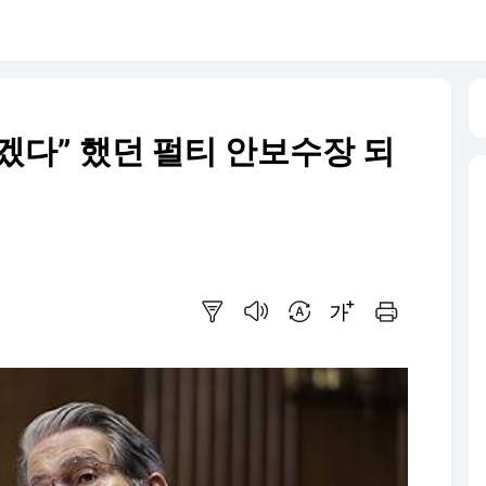
겠다” 했던 펄티 안보수장 되
요약보기
음성으로 듣기
번역 설정
글씨크기 조절하기
인쇄하기