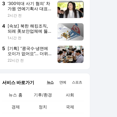
3
‘300억대 사기 혐의’ 차
가원 연예기획사 대표
서울중앙지검 구속송치
2시간 전
4
[속보] 북한 해킹조직,
되레 美보안업체에 뚫렸
다…1640개 기업 해킹
1시간 전
사실 들통나
5
[기획] “콩국수·냉면에
오이가 없어요”… 더위
먹는 사람들
22시간 전
서비스 바로가기
뉴스
연예
스포츠
뉴스 홈
기후/환경
사회
경제
정치
국제