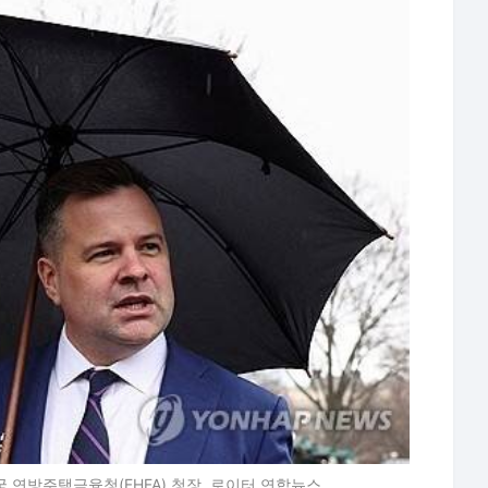
국 연방주택금융청(FHFA) 청장. 로이터 연합뉴스