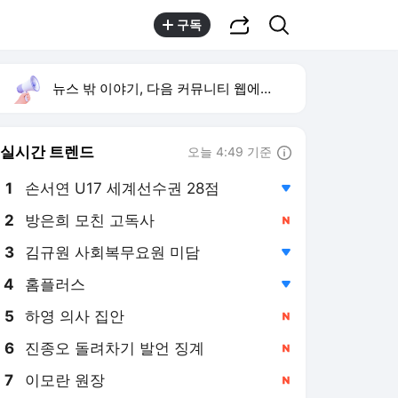
공유하기
검색
구독
뉴스 밖 이야기, 다음 커뮤니티 웹에서 보기
실시간 트렌드
오늘 4:49 기준
툴팁보기
1
손서연 U17 세계선수권 28점
,하락
2
방은희 모친 고독사
,신규
4
홈플러스
,하락
5
하영 의사 집안
,신규
6
진종오 돌려차기 발언 징계
,신규
7
이모란 원장
,신규