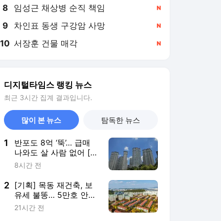
8
임성근 채상병 순직 책임
,신규
9
차인표 동생 구강암 사망
,신규
10
서장훈 건물 매각
,신규
디지털타임스 랭킹 뉴스
최근 3시간 집계 결과입니다.
많이 본 뉴스
탐독한 뉴스
1
반포도 8억 ‘뚝’… 급매
나와도 살 사람 없어 [안
다솜의 家봄]
8시간 전
2
[기획] 목동 재건축, 보
유세 불똥… 5만호 안갯
속
21시간 전