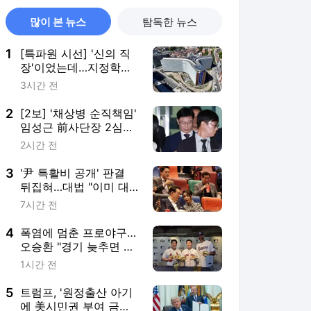
많이 본 뉴스
탐독한 뉴스
1
[특파원 시선] '신의 직
장'이었는데…지정학적
격변에 몸살앓는 EU집
3시간 전
행위
2
[2보] '채상병 순직책임'
임성근 前사단장 2심도
징역 3년
2시간 전
3
'尹 특활비 공개' 판결
뒤집혀…대법 "이미 대
통령기록관 이관"
7시간 전
4
폭염에 멈춘 프로야구…
오승환 "경기 늦추면 귀
가·이동도 문제"
1시간 전
5
트럼프, '원정출산 아기
에 美시민권 부여 금지'