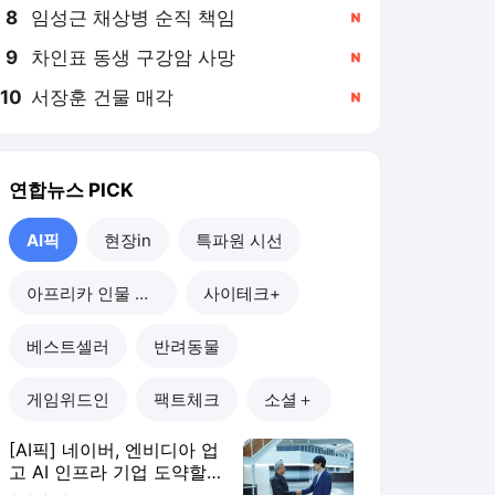
9
차인표 동생 구강암 사망
,신규
10
서장훈 건물 매각
,신규
연합뉴스
PICK
AI픽
현장in
특파원 시선
아프리카 인물 열전
사이테크+
베스트셀러
반려동물
게임위드인
팩트체크
소셜＋
[AI픽] 네이버, 엔비디아 업
고 AI 인프라 기업 도약할
까