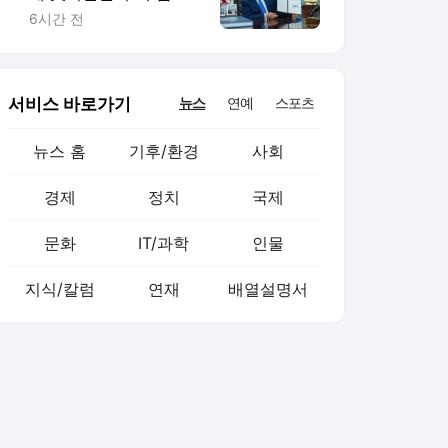
행정명령 서명(종합)
6시간 전
서비스 바로가기
뉴스
연예
스포츠
뉴스 홈
기후/환경
사회
경제
정치
국제
문화
IT/과학
인물
지식/칼럼
연재
배열설명서