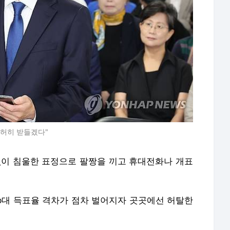
겸허히 받들겠다"
없이 침울한 표정으로 팔짱을 끼고 휴대전화나 개표
%p대 득표율 격차가 점차 벌어지자 곳곳에선 허탈한