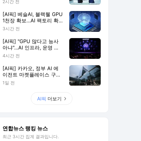
2시간 전
[AI픽] 베슬AI, 블랙웰 GPU
1천장 확보…AI 팩토리 확
장
3시간 전
[AI픽] "GPU 많다고 능사
아냐"…AI 인프라, 운영 효
율이 판가름
4시간 전
[AI픽] 카카오, 정부 AI 에
이전트 마켓플레이스 구축
한다
1일 전
AI픽
더보기
연합뉴스 랭킹 뉴스
최근 3시간 집계 결과입니다.