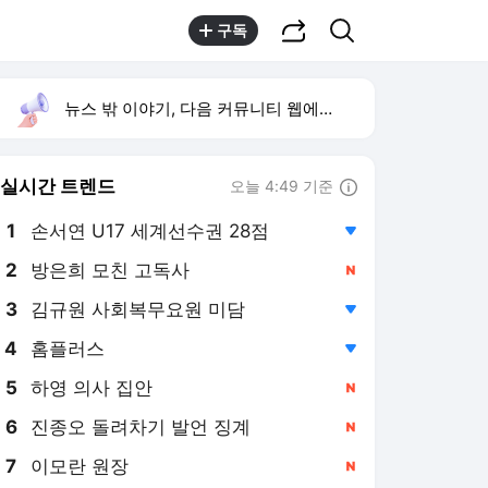
공유하기
검색
구독
뉴스 밖 이야기, 다음 커뮤니티 웹에서 보기
실시간 트렌드
오늘 4:49 기준
툴팁보기
1
손서연 U17 세계선수권 28점
,하락
2
방은희 모친 고독사
,신규
3
김규원 사회복무요원 미담
,하락
4
홈플러스
,하락
5
하영 의사 집안
,신규
6
진종오 돌려차기 발언 징계
,신규
7
이모란 원장
,신규