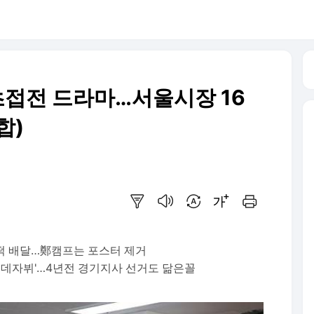
던 초접전 드라마…서울시장 16
합)
요약보기
음성으로 듣기
번역 설정
글씨크기 조절하기
인쇄하기
떡 배달…鄭캠프는 포스터 제거
 '데자뷔'…4년전 경기지사 선거도 닮은꼴