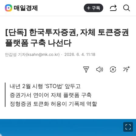
공유하기
통합검색
매일경제
구독
[단독] 한국투자증권, 자체 토큰증권
플랫폼 구축 나선다
안갑성 기자(ksahn@mk.co.kr)
2026. 6. 4. 11:18
요약보기
음성으로 듣기
번역 설정
글씨크기 조절하기
내년 2월 시행 ‘STO법’ 앞두고
증권가서 연이어 자체 플랫폼 구축
정형증권 토큰화 허용이 기폭제 역할
이미지 크게 보기