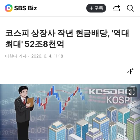
공유하기
통합검색
SBS Biz
구독
코스피 상장사 작년 현금배당, '역대
최대' 52조8천억
이한나 기자
2026. 6. 4. 11:18
글씨크기 조절하기
이미지 크게 보기