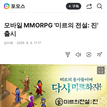
공유하기
통합검색
포모스
구독
모바일 MMORPG '미르의 전설: 진'
출시
강미화
2026. 6. 4. 11:17
요약보기
음성으로 듣기
번역 설정
글씨크기 조절하기
이미지 크게 보기