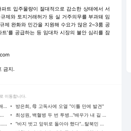
.com
포 금지.
로 이동합니다.
"서장훈, 28억에 산 서초 건물 450억에 매물로"
방은희, 母 고독사에 오열 "이틀 만에 발견"
외국인 심판 성 접대 7경기 들여다보니…한국 축구 '5승 2무'
최성원, 백혈병 두 번 투병…"배우가 내 길 아닌가 싶었다"
홍서범♥조갑경, 아들 불륜 사과 후 근황…밝은 미소
"바지 벗고 앞뒤로 돌아야 했다"…탈북민 김서아, 기쁨조 검사 수치심 회상
전현무 "전 연인 집착에 친구들과 연락 끊어"
박찬민 딸 박민하, 배우·국가대표 병행하더니…여유로운 근황 공개
김지수, '여행사 대표' 변신 근황 "가볼 만하니…"
'300억원대 사기 혐의' 차가원 대표 구속 송치
서비스 약관/정책