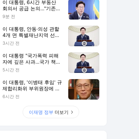
이 대통령, 6시간 부동산
회의서 공급 논의…"기존
사고 방식에 매달리지 말고
9분 전
과감히 실천"(종합)
이 대통령, 안동·의성 관할
4개 면 특별재난지역 선
포…복구 비용 추가 지원
3시간 전
이 대통령 "국가폭력 피해
자에 깊은 사과…국가 책임
에 유효기간 없어"(종합)
5시간 전
이 대통령, '이병태 후임' 규
제합리화위 부위원장에 김
태유 서울대 교수 위촉
6시간 전
이재명 정부
더보기