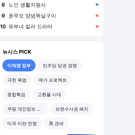
8
노인 생활지원사
,하락
9
윤주모 양념목살구이
,신규
10
유부녀 킬러 드라마
,신규
뉴시스
PICK
이재명 정부
민주당 당권 경쟁
극한 폭염
메가 프로젝트
종합특검
고환율 시대
쿠팡 개인정보 유출
보완수사권 폐지
미국·이란 전쟁
美 관세