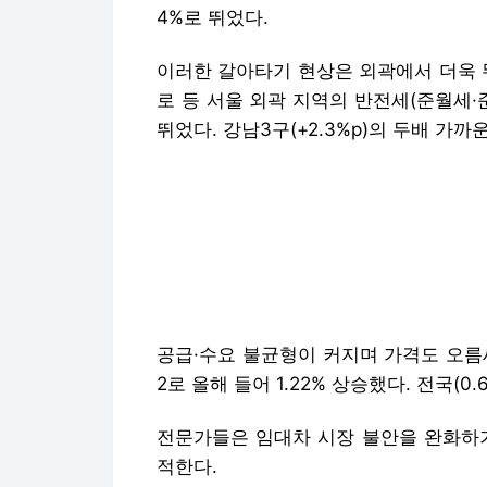
4%로 뛰었다.
이러한 갈아타기 현상은 외곽에서 더욱 
로 등 서울 외곽 지역의 반전세(준월세·준전세
뛰었다. 강남3구(+2.3%p)의 두배 가까
공급·수요 불균형이 커지며 가격도 오름세
2로 올해 들어 1.22% 상승했다. 전국(0
전문가들은 임대차 시장 불안을 완화하기
적한다.
김인만 김인만부동산경제연구소장은 "아
울 등 선호도가 높은 수도권 지역에 대
대 매물이 크게 줄었다"며 "주차장법 등
급을 늘리고, 3기 신도시 등에 '반값 
재울 필요가 있다"고 밝혔다.