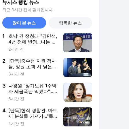
뉴시스 랭킹 뉴스
최근 3시간 집계 결과입니다.
많이 본 뉴스
탐독한 뉴스
1
호남 간 정청래 "김민석,
4년 전에 반명…나는 노
무현 키즈"(종합)
2시간 전
2
[단독]중수청 지원 검사
들, 정원 초과 시 낮은
계급 임용…희망지 못
3시간 전
갈 수도
3
나경원 "장기보유 1주택
자 세금폭탄 막겠다"…
소득세법 개정안 발의
6시간 전
4
[단독]현직 경찰관, 마트
서 분실물 가져가…"돌
려주려했다"
4시간 전