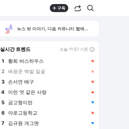
공유하기
검색
구독
뉴스 밖 이야기, 다음 커뮤니티 웹에서 보기
실시간 트렌드
오늘 11:57 기준
툴팁보기
1
황희 버스하우스
,신규
2
배용준 백발 얼굴
,상승
3
손서연 배구
,신규
4
이런 엿 같은 사랑
,상승
5
금고형이란
,하락
6
야로고등학교
,신규
7
김규원 개그맨
,하락