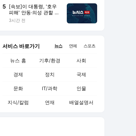
5
[속보]이 대통령, '호우
피해' 안동·의성 관할 4
개 면 특별재난지역 선
3시간 전
포
서비스 바로가기
뉴스
연예
스포츠
뉴스 홈
기후/환경
사회
경제
정치
국제
문화
IT/과학
인물
지식/칼럼
연재
배열설명서