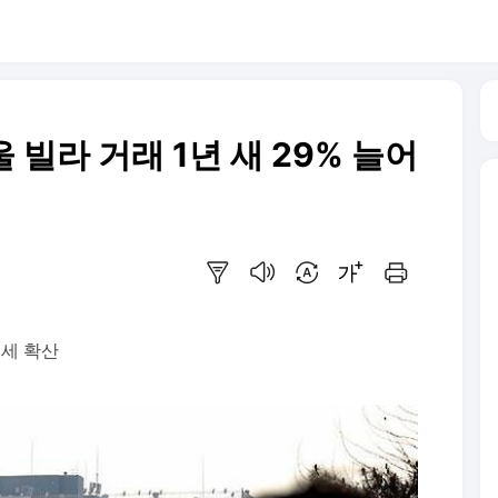
 빌라 거래 1년 새 29% 늘어
요약보기
음성으로 듣기
번역 설정
글씨크기 조절하기
인쇄하기
세 확산