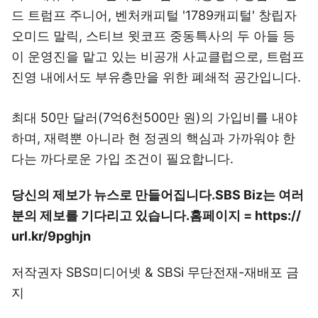
드 트럼프 주니어, 벤처캐피털 '1789캐피털' 창립자
오미드 말릭, 스티브 윗코프 중동특사의 두 아들 등
이 운영진을 맡고 있는 비공개 사교클럽으로, 트럼프
진영 내에서도 부유층만을 위한 폐쇄적 공간입니다.
최대 50만 달러(7억6천500만 원)의 가입비를 내야
하며, 재력뿐 아니라 현 정권의 핵심과 가까워야 한
다는 까다로운 가입 조건이 필요합니다.
당신의 제보가 뉴스로 만들어집니다.
SBS Biz는 여러
분의 제보를 기다리고 있습니다.
홈페이지 = https://
url.kr/9pghjn
저작권자 SBS미디어넷 & SBSi 무단전재-재배포 금
지