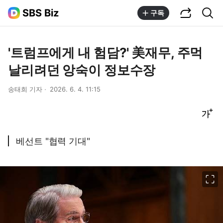
공유하기
통합검색
SBS Biz
구독
'트럼프에게 내 험담?' 美재무, 주먹
날리려던 앙숙이 정보수장
송태희 기자
2026. 6. 4. 11:15
글씨크기 조절하기
베선트 "협력 기대"
이미지 크게 보기