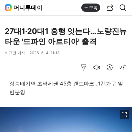
공유하기
통합검색
머니투데이
구독
27대1·20대1 흥행 잇는다…노량진뉴
타운 '드파인 아르티아' 출격
배규민 기자
2026. 6. 4. 11:13
요약보기
음성으로 듣기
번역 설정
글씨크기 조절하기
장승배기역 초역세권·45층 랜드마크…171가구 일
반분양
이미지 크게 보기