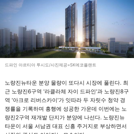
드파인 아르티아 투시도/사진제공=SK에코플랜트
노량진뉴타운 분양 물량이 또다시 시장에 풀린다. 최
근 노량진6구역 '라클라체 자이 드파인'과 노량진8구
역 '아크로 리버스카이'가 잇따라 두 자릿수 청약 경
쟁률을 기록하며 흥행에 성공한 가운데 이번에는 노
량진2구역 재개발 단지가 분양에 나선다. 노량진뉴
타운이 서울 서남권 대표 신흥 주거지로 부상하면서