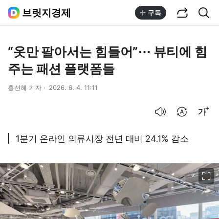
공유하기
통합검색
브릿지경제
구독
“옷만 팔아서는 힘들어”⋯ 뷰티에 힘
주는 패션 플랫폼들
홍선혜 기자
2026. 6. 4. 11:11
음성으로 듣기
번역 설정
글씨크기 조절하기
1분기 온라인 의류시장 전년 대비 24.1% 감소
이미지 크게 보기