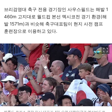
브리검영대 축구 전용 경기장인 사우스필드는 해발 1
460m 고지대로 월드컵 본선 멕시코전 경기 환경(해
발 1571m)과 비슷해 축구대표팀이 현지 사전 캠프
훈련장으로 이용하고 있다.
이미지 크게 보기
해롤드 로저스 쿠팡 임시 대표가 4일 오전 대한민국과 엘살바도르