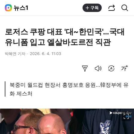
공유하기
통합검색
뉴스1
구독
로저스 쿠팡 대표 '대~한민국'…국대
유니폼 입고 엘살바도르전 직관
박혜연 기자
2026. 6. 4. 11:03
요약보기
음성으로 듣기
번역 설정
글씨크기 조절하기
북중미 월드컵 현장서 홍명보호 응원…韓정부에 유
화 제스처
이미지 크게 보기