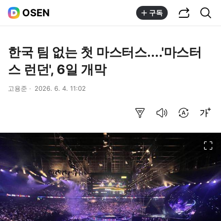
공유하기
통합검색
OSEN
구독
한국 팀 없는 첫 마스터스....'마스터
스 런던', 6일 개막
고용준
2026. 6. 4. 11:02
요약보기
음성으로 듣기
번역 설정
글씨크기 조절하기
이미지 크게 보기