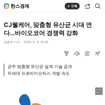
공유하기
통합검색
한스경제
구독
CJ웰케어, 맞춤형 유산균 시대 연
다…바이오코어 경쟁력 강화
김동주 기자
2026. 6. 4. 10:45
요약보기
음성으로 듣기
번역 설정
글씨크기 조절하기
균주 맞춤형 유산균 설계 기술 공개
차세대 프로바이오틱스 개발 속도
이미지 크게 보기