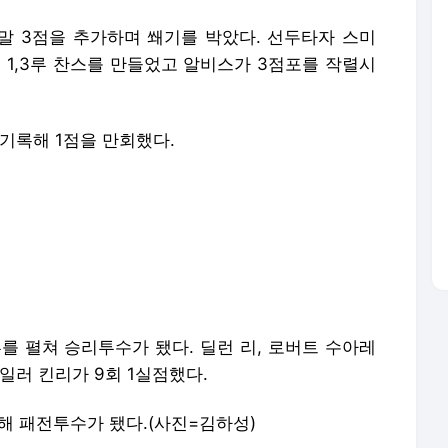
말 3점을 추가하며 쐐기를 박았다. 선두타자 스미
해 1,3루 찬스를 만들었고 알비스가 3점포를 작렬시
기록해 1점을 만회했다.
를 펼쳐 승리투수가 됐다. 딜런 리, 로버트 수아레
일러 킨리가 9회 1실점했다.
해 패전투수가 됐다.(사진=김하성)
.com copyrightⓒ 뉴스엔. 무단전재 & 재배포 금