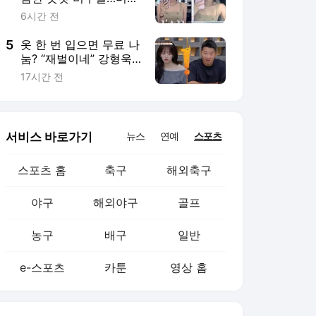
농구
배구
일반
e-스포츠
카툰
영상 홈