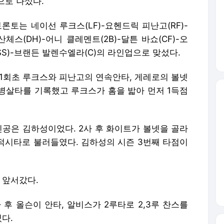
으로 나섰다.
론토는 네이선 루크스(LF)-요헨드릭 피난고(RF)-
체스(DH)-어니 클레멘트(2B)-달튼 바쇼(CF)-오
SS)-브랜든 발렌수엘라(C)의 라인업으로 맞섰다.
 1회초 루크스와 피난고의 연속안타, 게레로의 볼넷
병살타를 기록했고 루크스가 홈을 밟아 먼저 1득점
인공은 김하성이었다. 2사 후 화이트가 볼넷을 골라
 적시타로 불러들였다. 김하성의 시즌 3번째 타점이
 앞서갔다.
 후 올슨이 안타, 알비스가 2루타로 2,3루 찬스를
다.