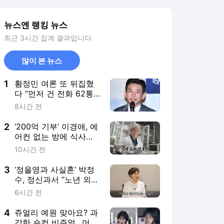
상(백만장자)
3
‘정을영과 사실혼’ 박정
수, 정신과서 “노년 외로
움→황혼이혼 얘기 듣고
6시간 전
파”(웬만해선)
4
쥬얼리 예원 맞아요? 과
감한 숏컷 비주얼…머리
싹둑 잘라도 미모 빛나
6시간 전
네
5
옷 한 번 입으면 무료 나
눔? “재벌이네” 강형욱
충격 (개늑시2)[결정적
17시간 전
장면]
서비스 바로가기
뉴스
연예
스포츠
스포츠 홈
축구
해외축구
야구
해외야구
골프