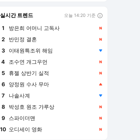
8
박성호 원조 갸루상
,신규
9
스파이더맨
,신규
10
오디세이 영화
,신규
뉴스엔 랭킹 뉴스
최근 3시간 집계 결과입니다.
많이 본 뉴스
1
황정민 여론 또 뒤집혔
다 “먼저 건 전화 62통,
그만 연락해” vs 女팬
8시간 전
“녹취 다 올려” 진흙탕
싸움
2
‘200억 기부’ 이경애, 에
어컨 없는 방에 식사는
밥·국·김치뿐인 충격 일
10시간 전