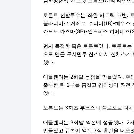
김하성(SS)-채드윗 트롬프(C)의 라인업
토론토 선발투수는 좌완 패트릭 코빈. 토
블라디미르 게레로 주니어(1B)-헤수스 산
카모토 카즈마(3B)-안드레스 히메네즈(
먼저 득점한 쪽은 토론토였다. 토론토는
으로 만든 무사만루 찬스에서 산체스가 
했다.
애틀랜타는 2회말 동점을 만들었다. 주
출루한 뒤 2루를 훔쳤고 김하성이 좌전
었다.
토론토는 3회초 루크스의 솔로포로 다시
애틀랜타는 3회말 역전에 성공했다. 2사
만들었고 듀본이 역전 3점 홈런을 터뜨렸