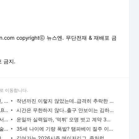
포 금지.
로 이동합니다.
스킨스가 누구? ‘올스타 자격 논란’ 후 1년, 실력으로 ML 지배하는 미저라우스키[슬로우볼]
작년까진 이렇지 않았는데..급격히 추락한 ‘해적 선장’ 맥커친, 마지막 불꽃은 남았을까[슬로
‘샐러리캡 NO! 페이롤 하한선 정하자’ MLBPA의 선제공격, 극한 노사갈등 시작?[슬로우볼]
시간은 무한하지 않다..출구 안보이는 김하성의 심각한 부진, 반등은 언제?[슬로우볼]
또 실패한 왕년 특급 기대주..화이트삭스서도 날아오르지 못한 켈닉[슬로우볼]
운일까 실력일까, ‘먹튀’ 오명 벗고 계약 3년만에 최고 활약 펼치는 로드리게스[슬로우볼]
30대 초반에 깨진 ‘금강불괴’의 몸, 첫 수술대 오른 베리오스의 미래는?[슬로우볼]
35세 나이에 기량 폭발? 탬파베이 질주 이끄는 ‘ML ERA 2위’ 닉 마르티네즈[슬로우볼]
저지-프리먼 등은 어디로? 낯선 이름들만 가득한 2026 ML 타격왕 레이스[슬로우볼]
깊어가는 2026시즌 메이저리그, 좀처럼 돋보이지 못하는 코리안리거들[슬로우볼]
서비스 약관/정책