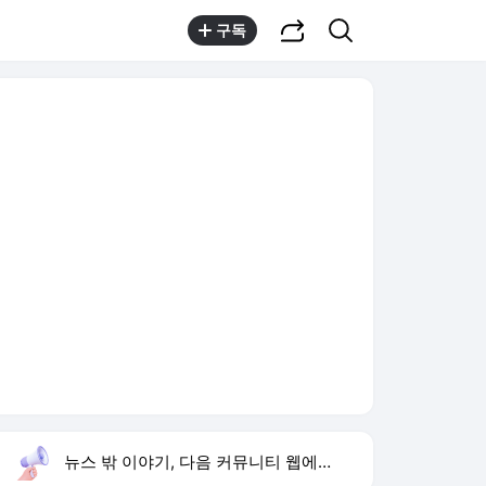
공유하기
검색
구독
뉴스 밖 이야기, 다음 커뮤니티 웹에서 보기
실시간 트렌드
오늘 14:20 기준
툴팁보기
1
방은희 어머니 고독사
,신규
3
이태원특조위 해임
,하락
4
조수연 개그우먼
,신규
5
휴젤 상반기 실적
,신규
6
양정원 수사 무마
,상승
7
나솔사계
,하락