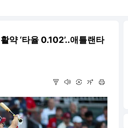
활약 ‘타율 0.102’..애틀랜타
요약보기
음성으로 듣기
번역 설정
글씨크기 조절하기
인쇄하기