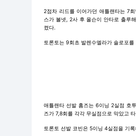
2점차 리드를 이어가던 애틀랜타는 7회
스가 볼넷, 2사 후 올슨이 안타로 출루
켰다.
토론토는 9회초 발렌수엘라가 솔로포를 
애틀랜타 선발 홈즈는 6이닝 2실점 호투
즈가 7,8회를 각각 무실점으로 막았고 타
토론토 선발 코빈은 5이닝 4실점을 기록
뉴스엔 안형준 markaj@
사진=ⓒ GettyImagesKorea
기사제보 및 보도자료 newsen@newsen
지