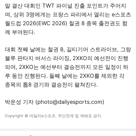
말 결산 대회인 TWT 파이널 진출 포인트가 주어지
며, 상위 3명에게는 프랑스 파리에서 열리는 e스포츠
월드컵 2026(EWC 2026) 철권 8 종목 출전권도 함
께 부여된다.
대회 첫째 날에는 철권 8, 길티기어 스트라이브, 그랑
블루 판타지 버서스 라이징, 2XKO의 예선전이 진행
되며, 2XKO는 예선부터 결승전까지 모든 일정이 하
루 동안 진행된다. 둘째 날에는 2XKO를 제외한 각
종목의 톱8 경기와 결승전이 펼쳐진다.
박운성 기자 (photo@dailyesports.com)
Copyright © 데일리e스포츠. 무단전재 및 재배포 금지.