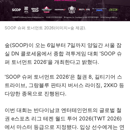
SOOP 슈퍼 토너먼트 2026(이미지=숲 제공).
숲(SOOP)이 오는 6일부터 7일까지 양일간 서울 잠
실 DN 콜로세움에서 종합 격투게임 대회 'SOOP 슈
퍼 토너먼트 2026'을 개최한다고 밝혔다.
'SOOP 슈퍼 토너먼트 2026'은 철권 8, 길티기어 스
트라이브, 그랑블루 판타지 버서스 라이징, 2XKO 등
다양한 종목으로 진행된다.
이번 대회는 반다이남코 엔터테인먼트의 글로벌 철
권 e스포츠 리그 테켄 월드 투어 2026(TWT 2026)
에서 마스터 등급으로 지정됐다. 입상 선수에게는 연