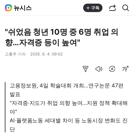
공유하기
통합검색
뉴시스
구독
"쉬었음 청년 10명 중 6명 취업 의
향…자격증 등이 높여"
고홍주 기자
2026. 6. 4. 09:02
요약보기
음성으로 듣기
번역 설정
글씨크기 조절하기
고용정보원, 4일 학술대회 개최…연구논문 47편
발표
"자격증·지도가 취업 의향 높여…지원 정책 확대해
야"
AI·플랫폼노동 세대별 차이 등 노동시장 변화도 진
단