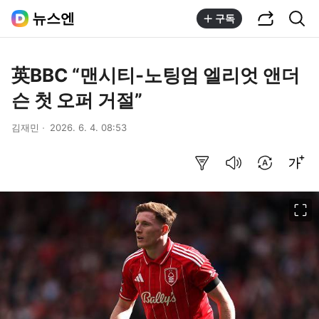
공유하기
통합검색
뉴스엔
구독
英BBC “맨시티-노팅엄 엘리엇 앤더
슨 첫 오퍼 거절”
김재민
2026. 6. 4. 08:53
요약보기
음성으로 듣기
번역 설정
글씨크기 조절하기
이미지 크게 보기