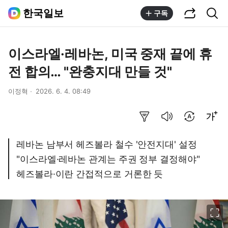
공유하기
통합검색
한국일보
구독
이스라엘·레바논, 미국 중재 끝에 휴
전 합의… "완충지대 만들 것"
이정혁
2026. 6. 4. 08:49
요약보기
음성으로 듣기
번역 설정
글씨크기 조절하기
레바논 남부서 헤즈볼라 철수 '안전지대' 설정
"이스라엘·레바논 관계는 주권 정부 결정해야"
헤즈볼라·이란 간접적으로 거론한 듯
이미지 크게 보기