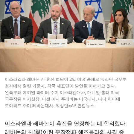
이스라엘과 레바논 간 휴전 회담이 2일 미국 중재로 워싱턴 국무부
청사에서 열린 가운데, 각국 대표단이 발언을 이어가고 있다.
왼쪽부터 예히엘 라이터 주미 이스라엘대사, 대니얼 홀러 미국
국무장관 비서실장, 미셸 이사 주레바논 미국대사, 나다 하마데
모아와드 주미 레바논대사. 워싱턴=AP 연합뉴스
이스라엘과 레바논이 휴전을 연장하는 데 합의했다.
레바논의 친(親)이란 무장정파 헤즈볼라의 사격 중