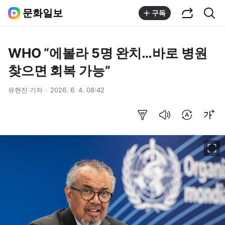
공유하기
통합검색
문화일보
구독
WHO “에볼라 5명 완치…바로 병원
찾으면 회복 가능”
유현진 기자
2026. 6. 4. 08:42
요약보기
음성으로 듣기
번역 설정
글씨크기 조절하기
이미지 크게 보기