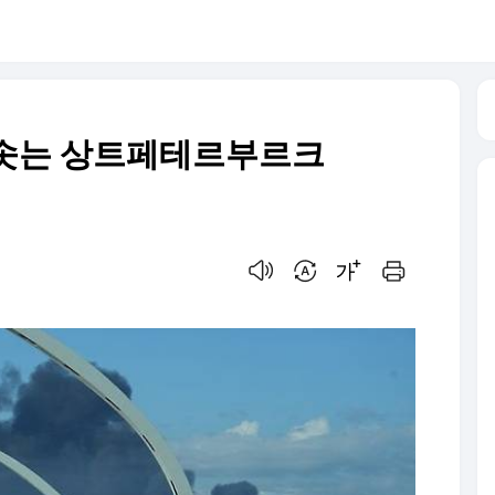
치솟는 상트페테르부르크
음성으로 듣기
번역 설정
글씨크기 조절하기
인쇄하기