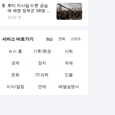
5
후티 미사일·드론 공습
에 예멘 정부군 38명 사
망…"보복할 것" 예고(종
2시간 전
합)
서비스 바로가기
뉴스
연예
스포츠
뉴스 홈
기후/환경
사회
경제
정치
국제
문화
IT/과학
인물
지식/칼럼
연재
배열설명서