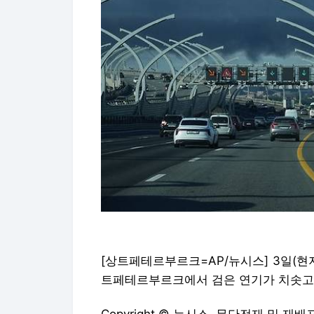
[상트페테르부르크=AP/뉴시스] 3일(현
트페테르부르크에서 검은 연기가 치솟고 있다.