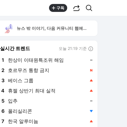
공유하기
검색
구독
뉴스 밖 이야기, 다음 커뮤니티 웹에서 보기
실시간 트렌드
오늘 21:19 기준
툴팁보기
1
한상미 이태원특조위 해임
,유지
2
호르무즈 통항 금지
,신규
4
휴젤 상반기 최대 실적
,상승
5
입추
,유지
6
폴리실리콘
,하락
7
한국 알루미늄
,상승