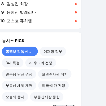
8
김성집 회장
,신규
9
윤혜진 발레리나
,신규
10
포스코 퓨처엠
,신규
뉴시스
PICK
홍명보 감독 선임 논란
이재명 정부
3대 특검
러·우크라 전쟁
민주당 당권 경쟁
보완수사권 폐지
부동산 세제 개편
미국·이란 전쟁
오늘의 증시
부동산시장 동향