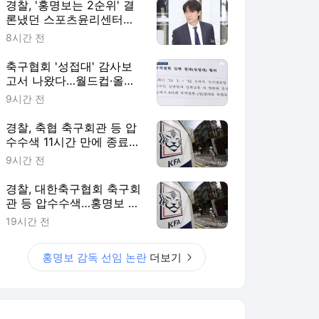
경찰, '홍명보는 2순위' 결
론냈던 스포츠윤리센터도
압수수색
8시간 전
축구협회 '성접대' 감사보
고서 나왔다…월드컵·올림
픽 심판 포함
9시간 전
경찰, 축협 축구회관 등 압
수수색 11시간 만에 종료
(종합)
9시간 전
경찰, 대한축구협회 축구회
관 등 압수수색…홍명보 소
환 이틀만
19시간 전
홍명보 감독 선임 논란
더보기