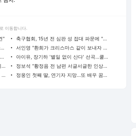
포 금지.
로 이동합니다.
견"
축구협회, 15년 전 심판 성 접대 파문에 "현재는 내부 지침 준수"
김지수, '여행사 대표' 변신 근황 "가볼 만하니…"
서인영 "환희가 크리스마스 같이 보내자 해" 폭로
이승기 측 "차가원 전세금 미반환은 고도의 사기 수법…엄벌 원해"
아이유, 장기하 '별일 없이 산다' 선곡…쿨한 일상 공개
황기순 "원정 도박으로 전 재산 잃고 필리핀 도피"
정보석 "황정음 전 남편 서글서글한 인상이었는데…"
차가원 "MC몽에 400억 뜯겨…백현 위해 도박빚 갚아줘"
정웅인 첫째 딸, 연기자 지망…또 배우 꿈꾸는 스타 2세