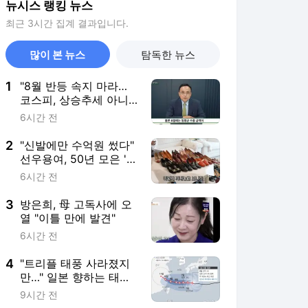
뉴시스 랭킹 뉴스
최근 3시간 집계 결과입니다.
많이 본 뉴스
탐독한 뉴스
1
"8월 반등 속지 마라…
코스피, 상승추세 아니
라 '조정국면'"
6시간 전
2
"신발에만 수억원 썼다"
선우용여, 50년 모은 '명
품 구두' 컬렉션
6시간 전
3
방은희, 母 고독사에 오
열 "이틀 만에 발견"
6시간 전
4
"트리플 태풍 사라졌지
만…" 일본 향하는 태풍
돌핀·찬홈, 진로 '급변'
9시간 전