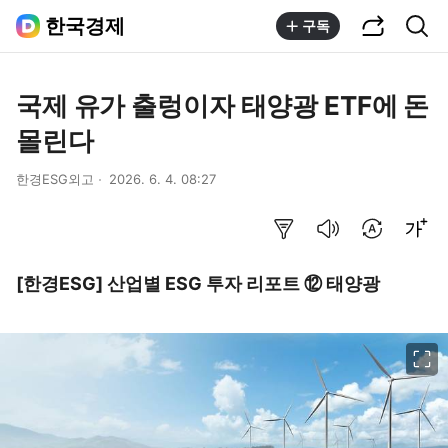
공유하기
통합검색
한국경제
구독
국제 유가 출렁이자 태양광 ETF에 돈
몰린다
한경ESG외고
2026. 6. 4. 08:27
요약보기
음성으로 듣기
번역 설정
글씨크기 조절하기
[한경ESG] 산업별 ESG 투자 리포트 ⑫ 태양광
이미지 크게 보기