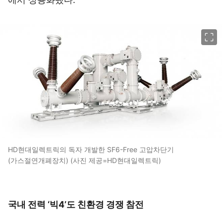
이미지 크게 보기
HD현대일렉트릭의 독자 개발한 SF6-Free 고압차단기
(가스절연개폐장치) (사진 제공=HD현대일렉트릭)
국내 전력 ‘빅4’
도 친환경 경쟁 참전