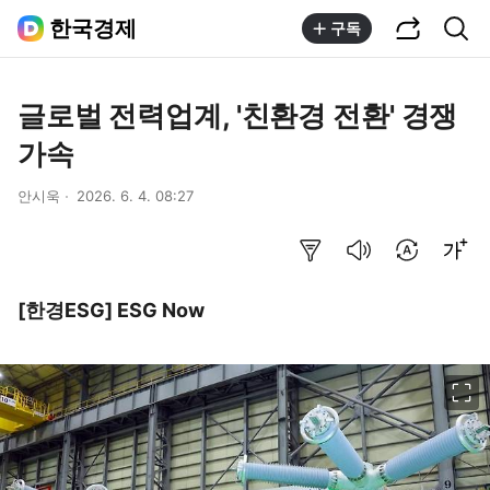
공유하기
통합검색
한국경제
구독
글로벌 전력업계, '친환경 전환' 경쟁
가속
안시욱
2026. 6. 4. 08:27
요약보기
음성으로 듣기
번역 설정
글씨크기 조절하기
[한경ESG] ESG Now
이미지 크게 보기