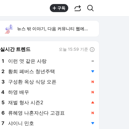
공유하기
검색
구독
뉴스 밖 이야기, 다음 커뮤니티 웹에서 보기
실시간 트렌드
오늘 15:59 기준
툴팁보기
1
이런 엿 같은 사랑
,유지
2
황희 폐버스 청년주택
,하락
3
구성환 옥상 식당 오픈
,신규
4
하영 배우
,신규
5
재벌 형사 시즌2
,상승
6
류혜영 나혼자산다 고경표
,신규
7
샤이니 민호
,하락