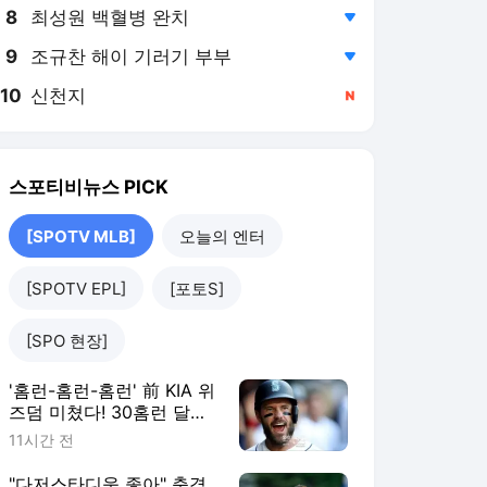
8
최성원 백혈병 완치
,하락
9
조규찬 해이 기러기 부부
,하락
10
신천지
,신규
스포티비뉴스
PICK
[SPOTV MLB]
오늘의 엔터
[SPOTV EPL]
[포토S]
[SPO 현장]
'홈런-홈런-홈런' 前 KIA 위
즈덤 미쳤다! 30홈런 달
성…'이래도 콜업 안해?'
11시간 전
ML 향한 무력시위
"다저스타디움 좋아" 충격,