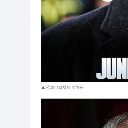
▲ ⓒ파브리지오 로마노