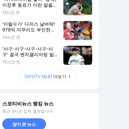
이정후 동료가 이런 말을…
에이스가 최대 라이벌로 이
12시간 전
적? SF 팬 불안감 커진다
'이럴수가' 다저스 날벼락!
979억 마무리도 부진한데,
14홀드 필승조 수술 위기
14시간 전
"받으면 시즌 아웃"
'사구-사구-사구-사구-사
구' 결국 벤치클리어링 발
발! 155km 빈볼 던진 투수,
15시간 전
3G 출장정지+벌금형 징계
[SPOTV MLB]
더보기
스포티비뉴스 랭킹 뉴스
최근 3시간 집계 결과입니다.
많이 본 뉴스