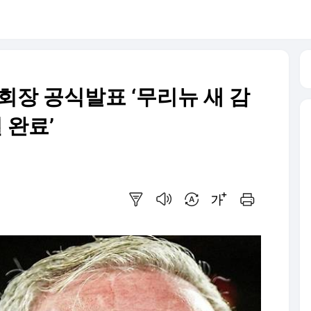
회장 공식발표 ‘무리뉴 새 감
 완료’
요약보기
음성으로 듣기
번역 설정
글씨크기 조절하기
인쇄하기