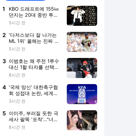
1
KBO 드래프트에 155㎞
던지는 20대 중반 투수
등장한다고? “도대체 무
5시간 전
슨 문제였을까” 관심
2
'다저스보다 잘 나가는
ML 1위' 올해는 진짜 우
승? 벌써 159km 트레이
5시간 전
드 야심작 대성공 예감
3
이범호는 왜 주전 1루수
대신 1할 타자를 선택했
나… 복잡한 그림 있으
8시간 전
니까, 2억 대박 터질까
4
'국제 망신' 대한축구협
회 성접대 논란, 세계로
퍼진다...2002 4강 신화
3시간 전
영예 실추까지 '판정 논
란 재소환'
5
이미주, 부러질 듯한 극
세사 팔뚝 '포착'…"너무
뺀거 아니야" 팬들 걱정
8시간 전