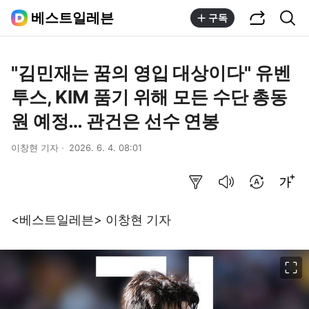
공유하기
통합검색
베스트일레븐
구독
"김민재는 꿈의 영입 대상이다" 유벤
투스, KIM 품기 위해 모든 수단 총동
원 예정… 관건은 선수 연봉
이창현 기자
2026. 6. 4. 08:01
요약보기
음성으로 듣기
번역 설정
글씨크기 조절하기
<베스트일레븐> 이창현 기자
이미지 크게 보기