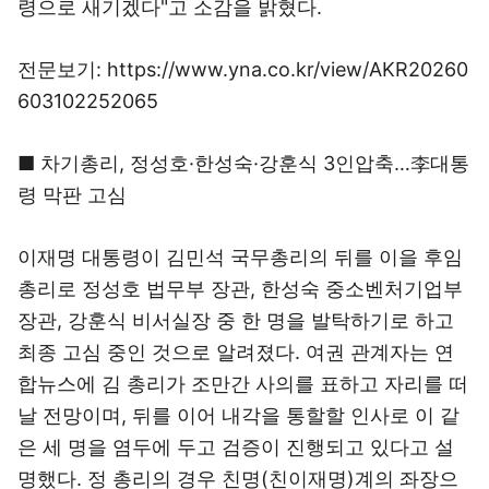
령으로 새기겠다"고 소감을 밝혔다.
전문보기: https://www.yna.co.kr/view/AKR20260
603102252065
■ 차기총리, 정성호·한성숙·강훈식 3인압축…李대통
령 막판 고심
이재명 대통령이 김민석 국무총리의 뒤를 이을 후임
총리로 정성호 법무부 장관, 한성숙 중소벤처기업부
장관, 강훈식 비서실장 중 한 명을 발탁하기로 하고
최종 고심 중인 것으로 알려졌다. 여권 관계자는 연
합뉴스에 김 총리가 조만간 사의를 표하고 자리를 떠
날 전망이며, 뒤를 이어 내각을 통할할 인사로 이 같
은 세 명을 염두에 두고 검증이 진행되고 있다고 설
명했다. 정 총리의 경우 친명(친이재명)계의 좌장으