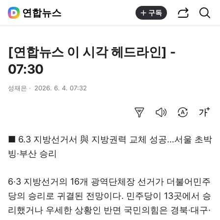
공유하기
통합검색
연합뉴스
구독
[연합뉴스 이 시각 헤드라인] -
07:30
성재은
2026. 6. 4. 07:32
요약보기
음성으로 듣기
번역 설정
글씨크기 조절하기
■ 6.3 지방선거서 與 지방권력 교체 성공…서울 초박
빙·부산 승리
6·3 지방선거의 16개 광역단체장 선거가 더불어민주
당의 승리로 귀결된 전망이다. 민주당이 13곳에서 승
리했거나 우세한 상황인 반면 국민의힘은 경북·대구·