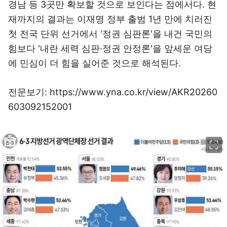
경남 등 3곳만 확보할 것으로 보인다는 점에서다. 현
재까지의 결과는 이재명 정부 출범 1년 만에 치러진
첫 전국 단위 선거에서 '정권 심판론'을 내건 국민의
힘보다 '내란 세력 심판·정권 안정론'을 앞세운 여당
에 민심이 더 힘을 실어준 것으로 해석된다.
전문보기: https://www.yna.co.kr/view/AKR20260
603092152001
이미지 크게 보기