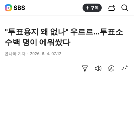
공유하기
통합검색
SBS
구독
"투표용지 왜 없나" 우르르…투표소
수백 명이 에워쌌다
윤나라 기자
2026. 6. 4. 07:12
요약보기
음성으로 듣기
번역 설정
글씨크기 조절하기