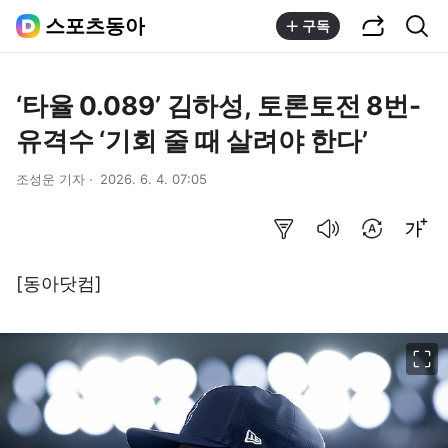
공유하기
통합검색
스포츠동아
구독
‘타율 0.089’ 김하성, 토론토전 8번-
유격수 ‘기회 줄 때 살려야 한다’
조성운 기자
2026. 6. 4. 07:05
요약보기
음성으로 듣기
번역 설정
글씨크기 조절하기
[동아닷컴]
이미지 크게 보기