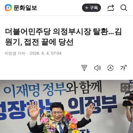
공유하기
통합검색
문화일보
구독
더불어민주당 의정부시장 탈환…김
원기, 접전 끝에 당선
이민경 기자
2026. 6. 4. 07:04
요약보기
음성으로 듣기
번역 설정
글씨크기 조절하기
이미지 크게 보기