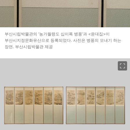
부산시립박물관의 ‘농가월령도 십이폭 병풍’과 <윤대집>이
부산시지정문화유산으로 등록되었다. 사진은 병풍의 모내기 하는
장면. 부산시립박물관 제공
이미지 크게 보기