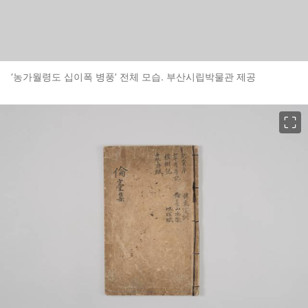
‘농가월령도 십이폭 병풍’ 전체 모습. 부산시립박물관 제공
이미지 크게 보기