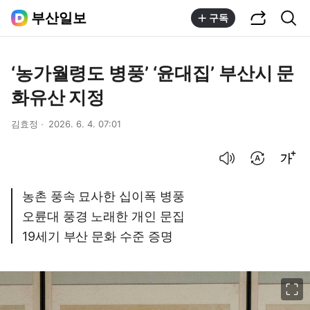
공유하기
통합검색
부산일보
구독
‘농가월령도 병풍’ ‘윤대집’ 부산시 문
화유산 지정
김효정
2026. 6. 4. 07:01
음성으로 듣기
번역 설정
글씨크기 조절하기
농촌 풍속 묘사한 십이폭 병풍
오륜대 풍경 노래한 개인 문집
19세기 부산 문화 수준 증명
이미지 크게 보기