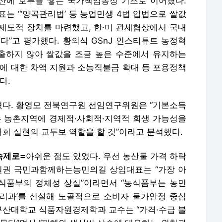
산에 보루를 쌓는 국가책임농정 기조로 이어졌다.
 “‘양곡관리법’ 등 농업민생 4법 입법으로 쌀값
제도적 장치를 마련했고, 한·미 관세협상에서 국내
다”고 평가했다. 황의식 GSnJ 인스티튜트 농정혁
출하지 않아 쌀값을 조금 높은 수준에서 유지하는
승에 대한 차액 지원과 소농직불금 확대 등 포용정책
다.
다. 황영모 전북연구원 선임연구위원은 “기본소득
 농촌지역에 경제적·사회적·지역적 회생 가능성을
회 실현의 교두보 역할을 할 것”이라고 분석했다.
숙제로=
아쉬운 점도 있었다. 우선 농산물 가격 하락
일권 국민과함께하는농민의길 상임대표는 “가장 아
식품부의 정체성 상실”이라면서 “농식품부는 농민
리과’를 신설해 노골적으로 소비자 물가안정 중심
 부산대학교 식품자원경제학과 교수는 “가격·수급 불