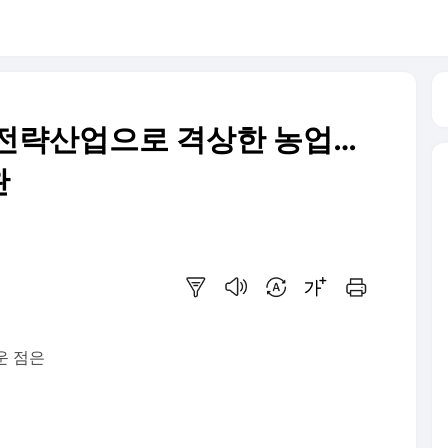
래전략산업으로 격상한 농업…
완
요약보기
음성으로 듣기
번역 설정
글씨크기 조절하기
인쇄하기
운 점은