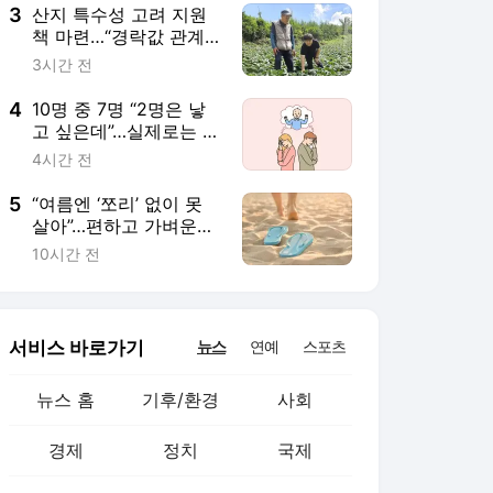
3
산지 특수성 고려 지원
책 마련…“경락값 관계
없이 최소 생산비 보전
3시간 전
해야”
4
10명 중 7명 “2명은 낳
고 싶은데”…실제로는 1
명, 이유는
4시간 전
5
“여름엔 ‘쪼리’ 없이 못
살아”…편하고 가벼운데
‘발 건강’엔?
10시간 전
서비스 바로가기
뉴스
연예
스포츠
뉴스 홈
기후/환경
사회
경제
정치
국제