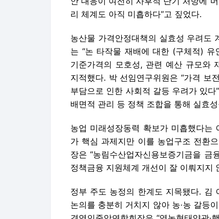
안 대응이 여전히 사후적 단기 처방에 
리 체계도 아직 미흡하다”고 짚었다.
농산물 가격안정대책의 실효성 우려도 
는 “논 타작물 재배에 대한 (구체적) 
기준가격의 모호성, 관련 예산 규모와 
지적했다. 박 선임연구위원은 “가격 보
부담으로 인한 사회적 갈등 우려가 있다”
배면적 관리 등 정책 조합을 통해 실효성
농업 미래성장동력 확보가 미흡했다는 아
가 핵심 과제지만 이를 농업구조 전환으
장은 “농림수산업자신용보증기금을 금융
정책금융 지원체계 개선이 잘 이뤄지지 
정부 주도 농정의 한계도 지목됐다. 김
논의를 충분히 거치지 않아 농·농 갈등
경영인중앙연합회장은 “영농형태양광·햇