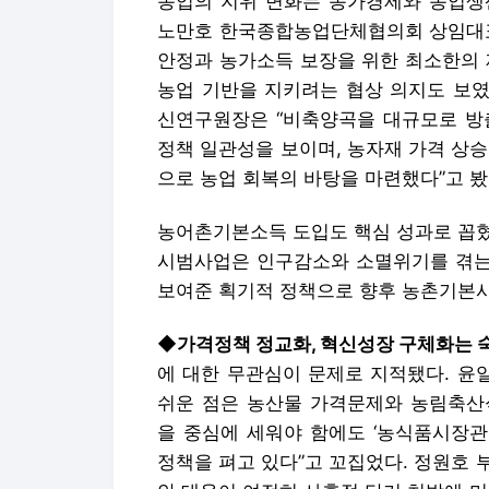
농업의 지위 변화는 농가경제와 농업생
노만호 한국종합농업단체협의회 상임대표는
안정과 농가소득 보장을 위한 최소한의 
농업 기반을 지키려는 협상 의지도 보였
신연구원장은 “비축양곡을 대규모로 방
정책 일관성을 보이며, 농자재 가격 상
으로 농업 회복의 바탕을 마련했다”고 봤
농어촌기본소득 도입도 핵심 성과로 꼽혔
시범사업은 인구감소와 소멸위기를 겪는
보여준 획기적 정책으로 향후 농촌기본사
◆가격정책 정교화, 혁신성장 구체화는 
에 대한 무관심이 문제로 지적됐다. 윤
쉬운 점은 농산물 가격문제와 농림축산
을 중심에 세워야 함에도 ‘농식품시장관
정책을 펴고 있다”고 꼬집었다. 정원호