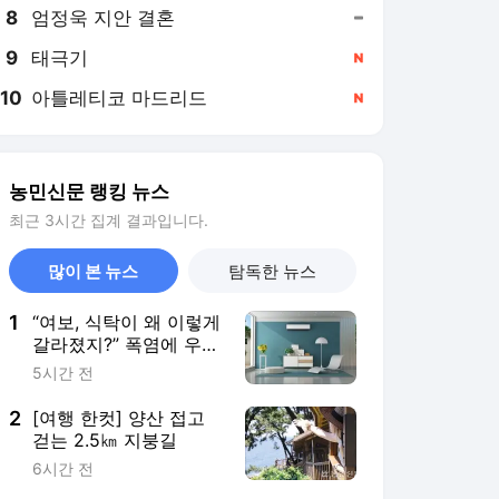
8
엄정욱 지안 결혼
,유지
9
태극기
,신규
10
아틀레티코 마드리드
,신규
농민신문 랭킹 뉴스
최근 3시간 집계 결과입니다.
많이 본 뉴스
탐독한 뉴스
1
“여보, 식탁이 왜 이렇게
갈라졌지?” 폭염에 우리
집 가구도 ‘아얏’
5시간 전
2
[여행 한컷] 양산 접고
걷는 2.5㎞ 지붕길
6시간 전