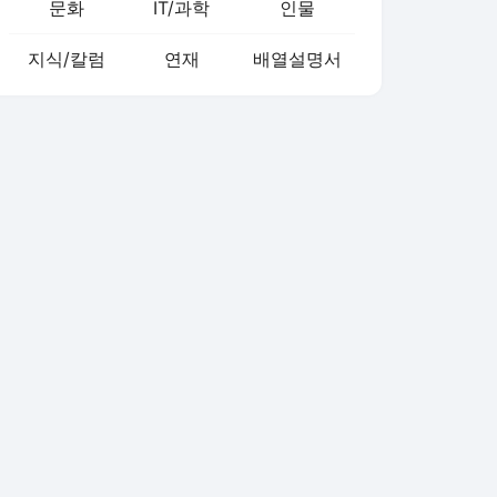
문화
IT/과학
인물
지식/칼럼
연재
배열설명서