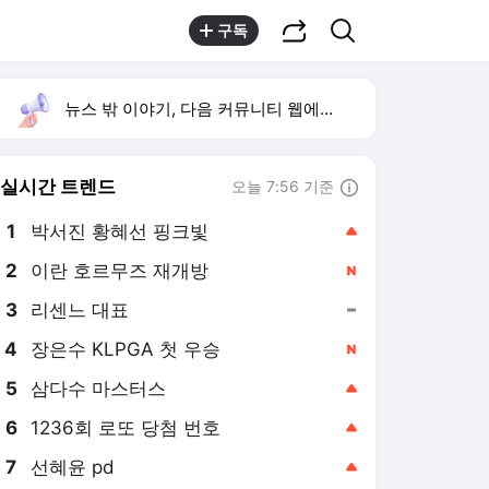
공유하기
검색
구독
뉴스 밖 이야기, 다음 커뮤니티 웹에서 보기
실시간 트렌드
오늘 7:56 기준
툴팁보기
1
박서진 황혜선 핑크빛
,상승
2
이란 호르무즈 재개방
,신규
3
리센느 대표
,유지
4
장은수 KLPGA 첫 우승
,신규
5
삼다수 마스터스
,상승
6
1236회 로또 당첨 번호
,상승
7
선혜윤 pd
,상승