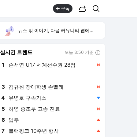
공유하기
검색
구독
뉴스 밖 이야기, 다음 커뮤니티 웹에서 보기
실시간 트렌드
오늘 3:50 기준
툴팁보기
1
손서연 U17 세계선수권 28점
,신규
2
이재명 위로 오찬
,신규
3
김규원 장애학생 손빨래
,신규
4
유병호 구속기소
,하락
5
하영 증조부 고종 진료
,신규
6
입추
,상승
7
블랙핑크 10주년 행사
,상승