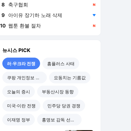
8
축구협회
,신규
9
아이유 장기하 노래 삭제
,하락
10
웹툰 환불 절차
,신규
뉴시스
PICK
러·우크라 전쟁
홈플러스 사태
쿠팡 개인정보 유출
요동치는 기름값
오늘의 증시
부동산시장 동향
미국·이란 전쟁
민주당 당권 경쟁
이재명 정부
홍명보 감독 선임 논란