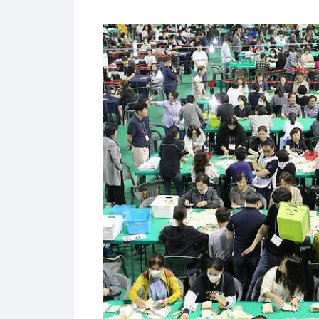
[청주=뉴시스] 서주영 기자 = 제9회 전국동