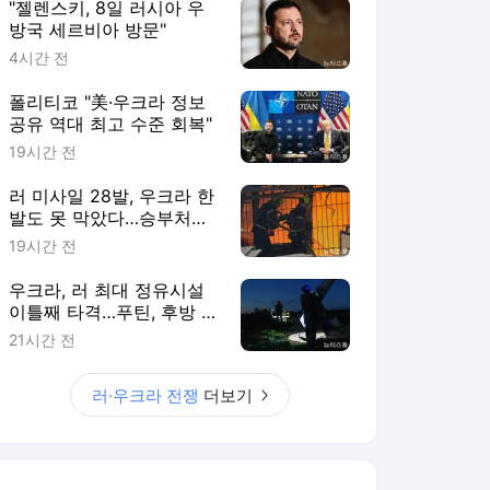
"젤렌스키, 8일 러시아 우
방국 세르비아 방문"
4시간 전
폴리티코 "美·우크라 정보
공유 역대 최고 수준 회복"
19시간 전
러 미사일 28발, 우크라 한
발도 못 막았다…승부처는
하늘로
19시간 전
우크라, 러 최대 정유시설
이틀째 타격…푸틴, 후방 지
원 기능 통합
21시간 전
러·우크라 전쟁
더보기