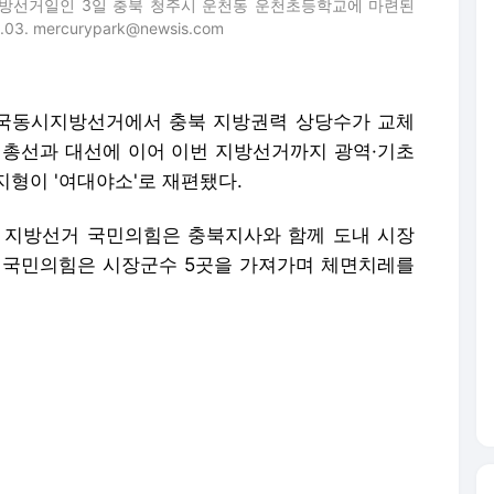
시지방선거일인 3일 충북 청주시 운천동 운천초등학교에 마련된
 mercurypark@newsis.com
 전국동시지방선거에서 충북 지방권력 상당수가 교체
 총선과 대선에 이어 이번 지방선거까지 광역·기초
형이 '여대야소'로 재편됐다.
 지방선거 국민의힘은 충북지사와 함께 도내 시장
다. 국민의힘은 시장군수 5곳을 가져가며 체면치레를
이 현직 국민의힘 김영환 후보를 제치고 4년 만에
주당 이장섭 후보가 현직 국민의힘 이범석 후보를