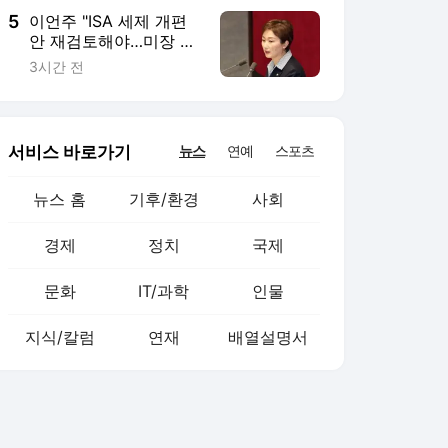
5
이언주 "ISA 세제 개편
안 재검토해야…미장 탈
출 강요는 강압적 행정"
3시간 전
서비스 바로가기
뉴스
연예
스포츠
뉴스 홈
기후/환경
사회
경제
정치
국제
문화
IT/과학
인물
지식/칼럼
연재
배열설명서