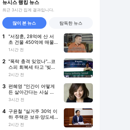
뉴시스 랭킹 뉴스
최근 3시간 집계 결과입니다.
많이 본 뉴스
탐독한 뉴스
1
"서장훈, 28억에 산 서
초 건물 450억에 매물
로"
1시간 전
2
"폭락 충격 잊었나"…코
스피 회복세 타고 '빚투'
다시 고개
2시간 전
3
편혜영 "인간이 어떻게
든 살아간다는 사실 자
체가 경이롭다" [문화人
3시간 전
터뷰]
4
구윤철 "실거주 30억 이
하 주택은 보유·양도세
모두 완화"
2시간 전