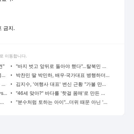
로 이동합니다.
견"
"바지 벗고 앞뒤로 돌아야 했다"…탈북민 김서아, 기쁨조 검사 수치심 회상
전현무 "전 연인 집착에 친구들과 연락 끊어"
박찬민 딸 박민하, 배우·국가대표 병행하더니…여유로운 근황 공개
'300억원대 사기 혐의' 차가원 대표 구속 송치
김지수, '여행사 대표' 변신 근황 "가볼 만하니…"
"한강수영장, 문신 노출 이용객 제한을" vs "출입 막는 건 명백한 차별"
"46세 맞아?" 바다를 '핫걸 몸매'로 만든 러닝…유산소 운동 효과 '톡톡'
서인영 "환희가 크리스마스 같이 보내자 해" 폭로
"분수처럼 토하는 아이"…더위 때문 아닌 '이 질환'?
서비스 약관/정책
 글쓴이에 있으며, Daum의 입장과 다를 수 있습니다.