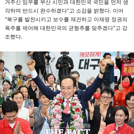
겨주신 임무를 부산 시민과 대한민국 국민을 먼저 생
각하며 반드시 완수하겠다"고 소감을 밝혔다. 이어
"북구를 발전시키고 보수를 재건하고 이재명 정권의
폭주를 제어해 대한민국의 균형추를 맞추겠다"고 강
조했다.
이미지 크게 보기