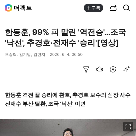
공유하기
통합검색
더팩트
구독
한동훈, 99% 피 말린 '역전승'…조국
'낙선', 추경호·전재수 '승리'[영상]
오승혁, 김기범, 김민지
2026. 6. 4. 06:50
요약보기
음성으로 듣기
번역 설정
글씨크기 조절하기
한동훈 격전 끝 승리에 환호, 추경호 보수의 심장 사수
전재수 부산 탈환, 조국 '낙선' 이변
이미지 크게 보기