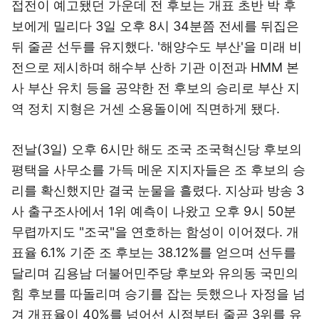
접전이 예고됐던 가운데 전 후보는 개표 초반 박 후
보에게 밀리다 3일 오후 8시 34분쯤 전세를 뒤집은
뒤 줄곧 선두를 유지했다. '해양수도 부산'을 미래 비
전으로 제시하며 해수부 산하 기관 이전과 HMM 본
사 부산 유치 등을 공약한 전 후보의 승리로 부산 지
역 정치 지형은 거센 소용돌이에 직면하게 됐다.
전날(3일) 오후 6시만 해도 조국 조국혁신당 후보의
평택을 사무소를 가득 메운 지지자들은 조 후보의 승
리를 확신했지만 결국 눈물을 흘렸다. 지상파 방송 3
사 출구조사에서 1위 예측이 나왔고 오후 9시 50분
무렵까지도 "조국"을 연호하는 함성이 이어졌다. 개
표율 6.1% 기준 조 후보는 38.12%를 얻으며 선두를
달리며 김용남 더불어민주당 후보와 유의동 국민의
힘 후보를 따돌리며 승기를 잡는 듯했으나 자정을 넘
겨 개표율이 40%를 넘어선 시점부터 줄곧 3위를 유