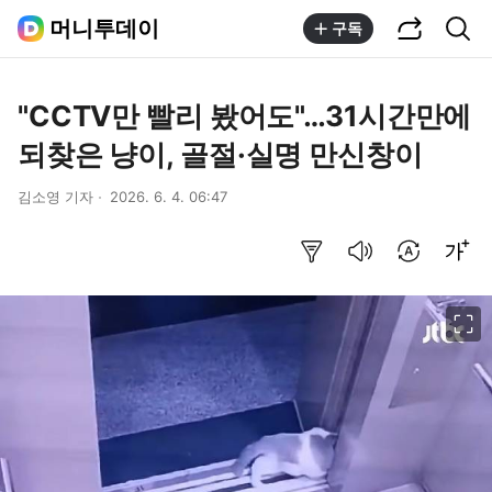
공유하기
통합검색
머니투데이
구독
"CCTV만 빨리 봤어도"…31시간만에
되찾은 냥이, 골절·실명 만신창이
김소영 기자
2026. 6. 4. 06:47
요약보기
음성으로 듣기
번역 설정
글씨크기 조절하기
이미지 크게 보기