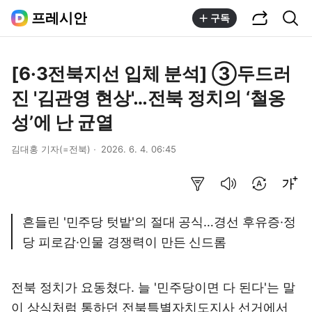
공유하기
통합검색
프레시안
구독
[6·3전북지선 입체 분석] ③두드러
진 '김관영 현상'…전북 정치의 ‘철옹
성’에 난 균열
김대홍 기자(=전북)
2026. 6. 4. 06:45
요약보기
음성으로 듣기
번역 설정
글씨크기 조절하기
흔들린 '민주당 텃밭'의 절대 공식…경선 후유증·정
당 피로감·인물 경쟁력이 만든 신드롬
전북 정치가 요동쳤다. 늘 '민주당이면 다 된다'는 말
이 상식처럼 통하던 전북특별자치도지사 선거에서