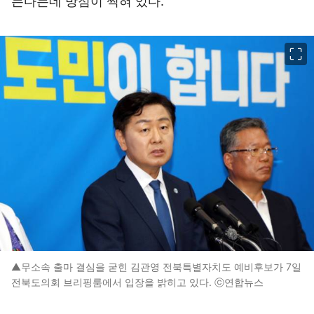
는다는데 방점이 찍혀 있다.
이미지 크게 보기
▲무소속 출마 결심을 굳힌 김관영 전북특별자치도 예비후보가 7일
전북도의회 브리핑룸에서 입장을 밝히고 있다. ⓒ연합뉴스