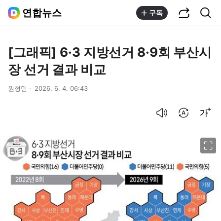
공유하기
통합검색
연합뉴스
구독
[그래픽] 6·3 지방선거 8·9회 부산시
장 선거 결과 비교
원형민
2026. 6. 4. 06:43
음성으로 듣기
번역 설정
글씨크기 조절하기
이미지 크게 보기