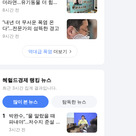
더라면…유기동물 더 힘겨
운 여름나기
8시간 전
“내년 더 무서운 폭염 온
다”…전문가의 섬뜩한 경고
9시간 전
역대급 폭염
더보기
헤럴드경제 랭킹 뉴스
최근 3시간 집계 결과입니다.
많이 본 뉴스
탐독한 뉴스
1
박완수, “물 말랐을 때
파내야”…저수지 준설 국
비 지원 건의
3시간 전