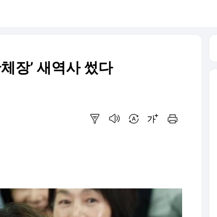
단체장’ 새역사 썼다
요약보기
음성으로 듣기
번역 설정
글씨크기 조절하기
인쇄하기