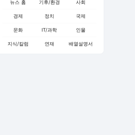
뉴스 홈
기후/환경
사회
경제
정치
국제
문화
IT/과학
인물
지식/칼럼
연재
배열설명서