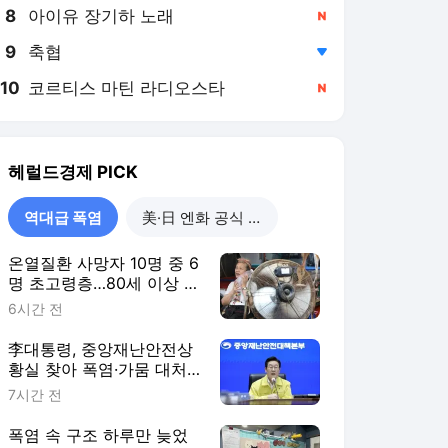
8
아이유 장기하 노래
,신규
9
축협
,하락
10
코르티스 마틴 라디오스타
,신규
헤럴드경제
PICK
역대급 폭염
美·日 엔화 공식 개입
온열질환 사망자 10명 중 6
명 초고령층…80세 이상 집
중 보호 추진
6시간 전
李대통령, 중앙재난안전상
황실 찾아 폭염·가뭄 대처
점검
7시간 전
폭염 속 구조 하루만 늦었