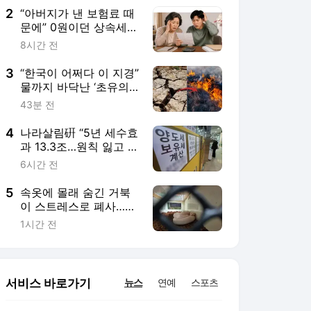
2
“아버지가 낸 보험료 때
문에” 0원이던 상속세가
6000만원 됐다[헤럴딥_
8시간 전
이세상]
3
“한국이 어쩌다 이 지경”
물까지 바닥난 ‘초유의
사태’…최악의 여름, 이
43분 전
제 시작이다 [지구, 뭐
래?]
4
나라살림硏 “5년 세수효
과 13.3조…원칙 잃고 복
잡해진 조세체계”
6시간 전
5
속옷에 몰래 숨긴 거북
이 스트레스로 폐사…멸
종위기종 밀수 MZ 일당
1시간 전
잡혔다 [세상&]
서비스 바로가기
뉴스
연예
스포츠