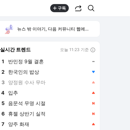
공유하기
검색
구독
뉴스 밖 이야기, 다음 커뮤니티 웹에서 보기
실시간 트렌드
오늘 11:23 기준
툴팁보기
1
반민정 9월 결혼
,유지
2
한국인의 밥상
,하락
3
양정원 수사 무마
,상승
4
입추
,상승
5
음문석 무명 시절
,신규
6
휴젤 상반기 실적
,신규
7
양주 화재
,상승