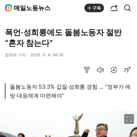
공유하기
통합검색
매일노동뉴스
구독
폭언·성희롱에도 돌봄노동자 절반
“혼자 참는다”
엄재희 기자
2026. 6. 4. 06:32
요약보기
음성으로 듣기
번역 설정
글씨크기 조절하기
돌봄노동자 53.3% 갑질·성희롱 경험 … “정부가 예
방·대응체계 마련해야”
이미지 크게 보기