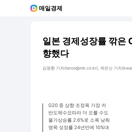
매일경제
일본 경제성장률 깎은 O
향했다
김명환 기자(teroo@mk.co.kr), 곽은산 기자(kwak.
G20 중 상향 조정폭 가장 커
반도체수요따라 더 오를 수도
물가상승률 2.6%로 소폭 낮춰
명목 성장률 24년만에 10%대