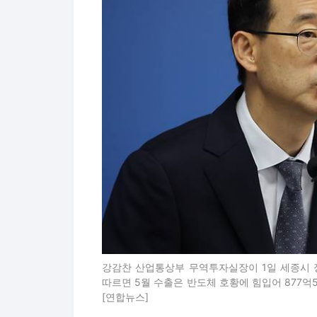
강감찬 산업통상부 무역투자실장이 1일 세종시 
따르면 5월 수출은 반도체 호황에 힘입어 877억
[연합뉴스]
재정건전성도 다소 개선될 것으로 관측된다
율이 올해는 48.2%, 내년에는 50.2%
한 것보다 각각 3.8%포인트, 4.8%포인
명목 성장률이 10%에 달하면 GDP 대비 