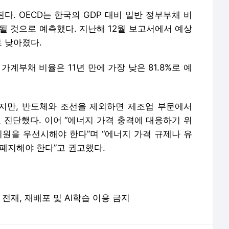
했지만, 반도체와 조선을 제외하면 제조업 부문에서
 진단했다. 이어 “에너지 가격 충격에 대응하기 위
지원을 우선시해야 한다”며 “에너지 가격 규제나 유
폐지해야 한다”고 권고했다.
 무단 전재, 재배포 및 AI학습 이용 금지
론사로 이동합니다.
조국 낙선 치명상…‘국힘 제로’ 외쳤지만 ‘국힘 어부지리’ 결과로 - 매일경제
“방금 투표했는데 10월에 또 선거?”…6·3 지선 이후 남은 정치일정 - 매일경제
[단독] 삼성 노조 “DX와 같이 갈수 있다고 생각한 게 오만…DS 먼저 챙기겠다” - 매일경제
[속보] 선관위, 투표지 부족 사태에 “선거 연기·재선거 사유 해당안돼” - 매일경제
] 잠실7동 투표소 시민 수백명과 경찰 대치…과격 시위 우려도 - 매일경제
끝날 때 까지 끝난 게 아니다…‘양자 대결’ 경남지사 선거, 초접전 - 매일경제
‘최대 격전지’ 부산 북갑 보선서 여야후보 누르고 무소속 한동훈 당선 - 매일경제
“장동혁 패배·이재명 상처입은 승리·한동훈 소생”…조갑제 예상 선거 결과가 - 매일경제