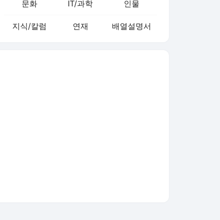
문화
IT/과학
인물
지식/칼럼
연재
배열설명서