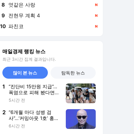
8
엿같은 사랑
,신규
9
전현무 계획 4
,신규
10
파친코
,신규
매일경제 랭킹 뉴스
최근 3시간 집계 결과입니다.
많이 본 뉴스
탐독한 뉴스
1
“진단비 15만원 지급”…
폭염으로 피해 봤다면
보험이 보장한다는데
5시간 전
2
“6개월 마다 성병 검
사”…‘커밍아웃 1호’ 홍석
천, HIV·에이즈 예방 중
6시간 전
요성 강조