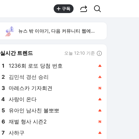
공유하기
검색
구독
뉴스 밖 이야기, 다음 커뮤니티 웹에서 보기
실시간 트렌드
오늘 12:10 기준
툴팁보기
1
1236회 로또 당첨 번호
,상승
2
김민석 경선 승리
,상승
3
마레스카 기자회견
,신규
4
사랑이 온다
,상승
5
유아인 남사친 볼뽀뽀
,상승
6
재벌 형사 시즌2
,신규
7
사하구
,상승