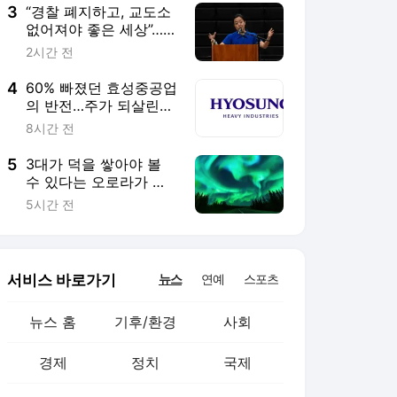
3
“경찰 폐지하고, 교도소
없어져야 좋은 세상”…프
란체스카 홍 과거 발언
2시간 전
도 논란 [이번주인공]
4
60% 빠졌던 효성중공업
의 반전…주가 되살린
‘12조 수주’의 힘 [이주
8시간 전
의 Bull기둥]
5
3대가 덕을 쌓아야 볼
수 있다는 오로라가 연
중 240일 넘게 뜬다는
5시간 전
곳
서비스 바로가기
뉴스
연예
스포츠
뉴스 홈
기후/환경
사회
경제
정치
국제