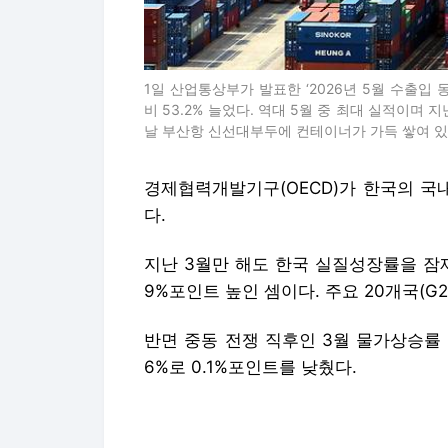
1일 산업통상부가 발표한 ‘2026년 5월 수출입 
비 53.2% 늘었다. 역대 5월 중 최대 실적이며 
날 부산항 신선대부두에 컨테이너가 가득 쌓여 있는
경제협력개발기구(OECD)가 한국의 국내
다.
지난 3월만 해도 한국 실질성장률을 잠재
9%포인트 높인 셈이다. 주요 20개국(G
반면 중동 전쟁 직후인 3월 물가상승률 전
6%로 0.1%포인트를 낮췄다.
반도체 슈퍼사이클에 올라탄 수출 덕분에
로 내다본 것이다.