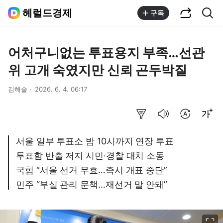
공유하기
통합검색
헤럴드경제
구독
어처구니없는 투표용지 부족…선관
위 고개 숙였지만 신뢰 곤두박질
김해솔
2026. 6. 4. 06:17
요약보기
음성으로 듣기
번역 설정
글씨크기 조절하기
서울 일부 투표소 밤 10시까지 연장 투표
투표함 반출 저지 시민·경찰 대치 소동
국힘 “서울 선거 무효…즉시 개표 중단”
민주 “부실 관리 문책…재선거 말 안돼”
이미지 크게 보기