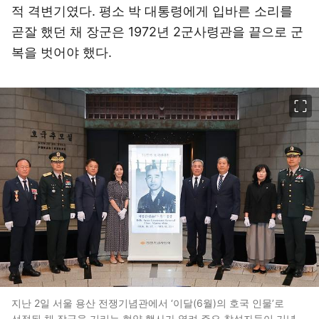
적 격변기였다. 평소 박 대통령에게 입바른 소리를
곧잘 했던 채 장군은 1972년 2군사령관을 끝으로 군
복을 벗어야 했다.
이미지 크게 보기
지난 2일 서울 용산 전쟁기념관에서 ‘이달(6월)의 호국 인물’로
선정된 채 장군을 기리는 현양 행사가 열려 주요 참석자들이 기념