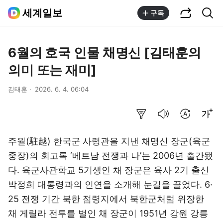
공유하기
통합검색
세계일보
구독
6월의 호국 인물 채명신 [김태훈의
의미 또는 재미]
김태훈
2026. 6. 4. 06:04
요약보기
음성으로 듣기
번역 설정
글씨크기 조절하기
주월(駐越) 한국군 사령관을 지낸 채명신 장군(육군
중장)의 회고록 ‘베트남 전쟁과 나’는 2006년 출간됐
다. 육군사관학교 5기생인 채 장군은 육사 2기 출신
박정희 대통령과의 인연을 소개해 눈길을 끌었다. 6·
25 전쟁 기간 북한 점령지에서 북한군처럼 위장한
채 게릴라 전투를 벌인 채 장군이 1951년 강원 강릉