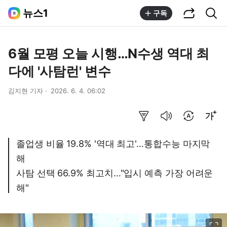
공유하기
통합검색
뉴스1
구독
6월 모평 오늘 시행…N수생 역대 최
다에 '사탐런' 변수
김지현 기자
2026. 6. 4. 06:02
요약보기
음성으로 듣기
번역 설정
글씨크기 조절하기
졸업생 비율 19.8% '역대 최고'…통합수능 마지막
해
사탐 선택 66.9% 최고치…"입시 예측 가장 어려운
해"
이미지 크게 보기