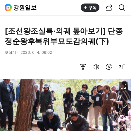
공유하기
통합검색
강원일보
구독
[조선왕조실록·의궤 톺아보기] 단종
정순왕후복위부묘도감의궤(下)
오석기
2026. 6. 4. 06:02
요약보기
음성으로 듣기
번역 설정
글씨크기 조절하기
이미지 크게 보기