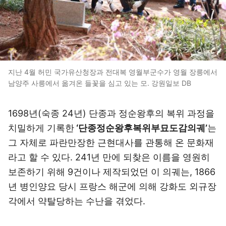
지난 4월 허민 국가유산청장과 전대복 영월부군수가 영월 장릉에서
남양주 사릉에서 옮겨온 들꽃을 심고 있는 모. 강원일보 DB
1698년(숙종 24년) 단종과 정순왕후의 복위 과정을
치밀하게 기록한
‘단종정순왕후복위부묘도감의궤’
는
그 자체로 파란만장한 근현대사를 관통해 온 문화재
라고 할 수 있다. 241년 만에 되찾은 이름을 영원히
보존하기 위해 9건이나 제작되었던 이 의궤는, 1866
년 병인양요 당시 프랑스 해군에 의해 강화도 외규장
각에서 약탈당하는 수난을 겪었다.