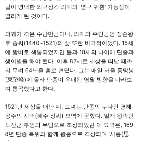
탈이 명백한 외규장각 의궤의 ‘영구 귀환’ 가능성이
열리게 된 것이다.
의궤가 겪은 수난만큼이나, 의궤의 주인공인 정순왕
후 송씨(1440~1521)의 삶 또한 비극적이었다. 15세
에 왕비로 책봉되었지만 불과 18세의 나이에 단종과
생이별을 해야 했다. 이후 82세로 세상을 떠날 때까
지 무려 64년을 홀로 견뎠다. 그는 매일 서울 동망봉
(東望峰)에 올라 단종이 유배된 영월 방향을 바라보
며 통곡했다고 한다.
1521년 세상을 떠난 뒤, 그녀는 단종의 누나인 경혜
공주의 시댁(해주 정씨) 묘역에 묻혔다. 일개 왕족인
노산군 부인의 무덤으로 조성되었던 이 묘역은, 169
8년 단종 복위와 함께 왕릉으로 격상되며 ‘사릉(思