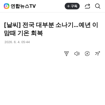
공유하기
통합검색
연합뉴스TV
구독
[날씨] 전국 대부분 소나기…예년 이
맘때 기온 회복
2026. 6. 4. 05:44
요약보기
음성으로 듣기
번역 설정
글씨크기 조절하기