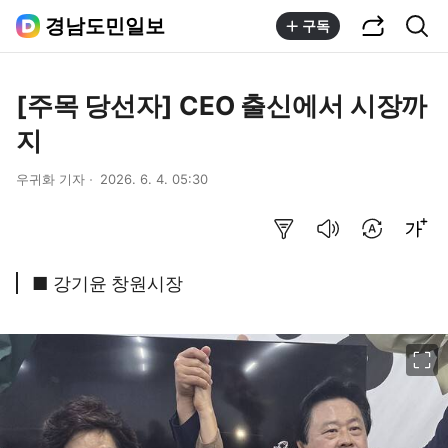
공유하기
통합검색
경남도민일보
구독
[주목 당선자] CEO 출신에서 시장까
지
우귀화 기자
2026. 6. 4. 05:30
요약보기
음성으로 듣기
번역 설정
글씨크기 조절하기
■ 강기윤 창원시장
이미지 크게 보기