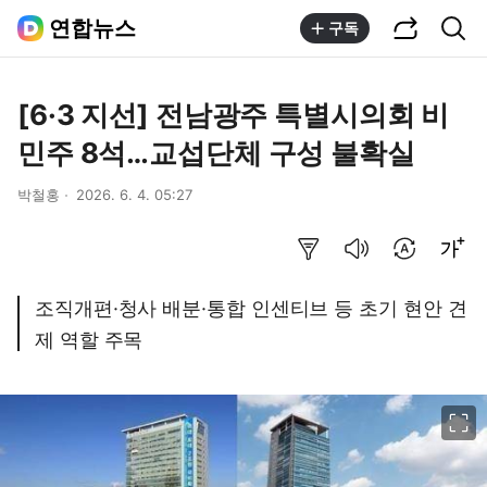
공유하기
통합검색
연합뉴스
구독
[6·3 지선] 전남광주 특별시의회 비
민주 8석…교섭단체 구성 불확실
박철홍
2026. 6. 4. 05:27
요약보기
음성으로 듣기
번역 설정
글씨크기 조절하기
조직개편·청사 배분·통합 인센티브 등 초기 현안 견
제 역할 주목
이미지 크게 보기